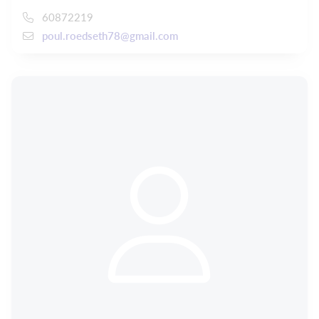
60872219
poul.roedseth78@gmail.com